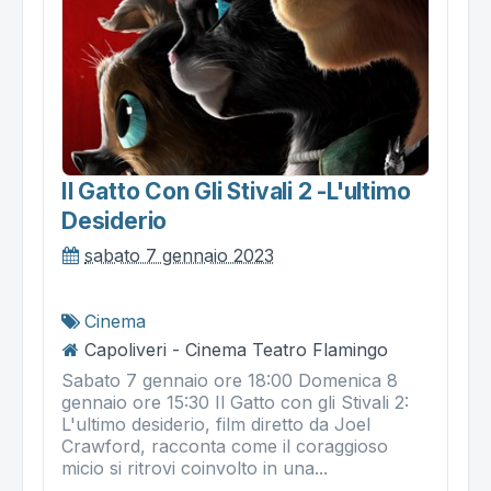
Il Gatto Con Gli Stivali 2 -l'ultimo
Desiderio
sabato 7 gennaio 2023
Cinema
Capoliveri - Cinema Teatro Flamingo
Sabato 7 gennaio ore 18:00 Domenica 8
gennaio ore 15:30 Il Gatto con gli Stivali 2:
L'ultimo desiderio, film diretto da Joel
Crawford, racconta come il coraggioso
micio si ritrovi coinvolto in una...