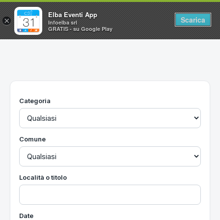
Elba Eventi App
Scarica
×
Infoelba srl
GRATIS - su Google Play
Home
Ricerca avanzata
Segnalaci un evento
Categoria
Utilità
Vacanze all'Isola d'Elba
Comune
Località o titolo
Date