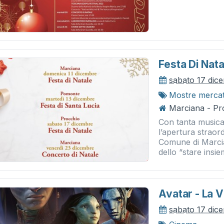
Festa Di Nata
sabato 17 dic
Mostre merca
Marciana - Pr
Con tanta musica, 
l’apertura straor
Comune di Marcian
dello “stare insiem
Avatar - La V
sabato 17 dic