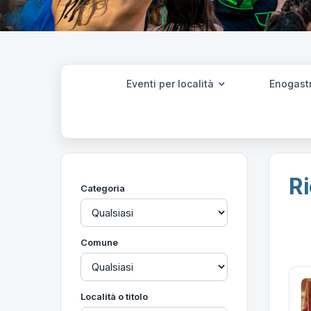
Eventi per località
Enogast
Ri
Categoria
Comune
Località o titolo