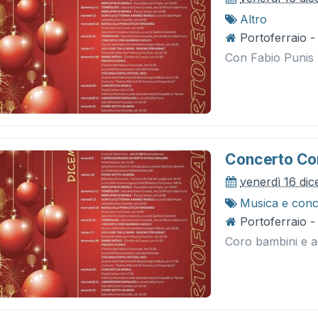
Altro
Portoferraio -
Con Fabio Punis
Concerto Cor
venerdì 16 di
Musica e conc
Portoferraio 
Coro bambini e ad