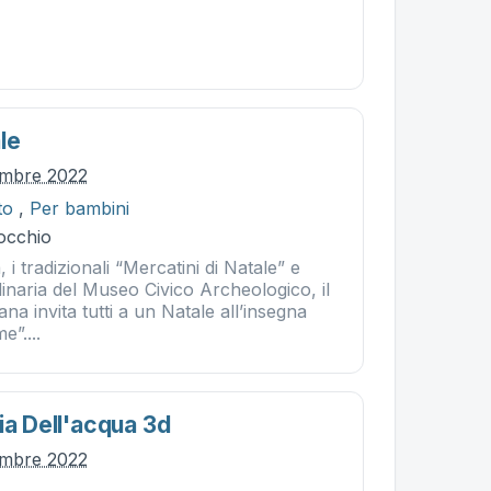
le
embre 2022
to
,
Per bambini
occhio
i tradizionali “Mercatini di Natale” e
dinaria del Museo Civico Archeologico, il
a invita tutti a un Natale all’insegna
e”....
ia Dell'acqua 3d
embre 2022