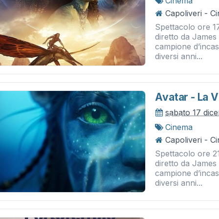
Cinema
Capoliveri - 
Spettacolo ore 17.
diretto da James 
campione d’incass
diversi anni...
Avatar - La V
sabato 17 dic
Cinema
Capoliveri - 
Spettacolo ore 21.
diretto da James 
campione d’incass
diversi anni...