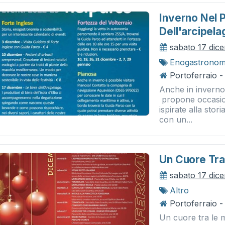
Inverno Nel P
Dell'arcipela
sabato 17 dic
Enogastronom
Portoferraio -
Anche in inverno
propone occasioni
ispirate alla stor
con un...
Un Cuore Tra
sabato 17 dic
Altro
Portoferraio 
Un cuore tra le 