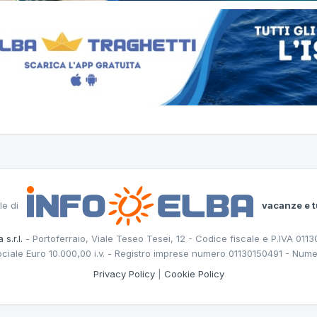
le di
vacanze e t
 s.r.l.
- Portoferraio, Viale Teseo Tesei, 12 - Codice fiscale e P.IVA 011
ociale Euro 10.000,00 i.v. - Registro imprese numero 01130150491 - Nume
Privacy Policy
|
Cookie Policy