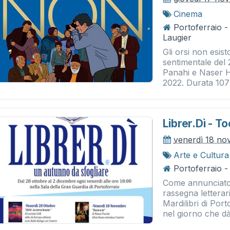
Cinema
Portoferraio 
Laugier
Gli orsi non esis
sentimentale del 
Panahi e Naser H
2022. Durata 107 
Librer.dì - T
venerdì 18 n
Arte e Cultura
Portoferraio -
Come annunciato 
rassegna letterar
Mardilibri di Po
nel giorno che dà