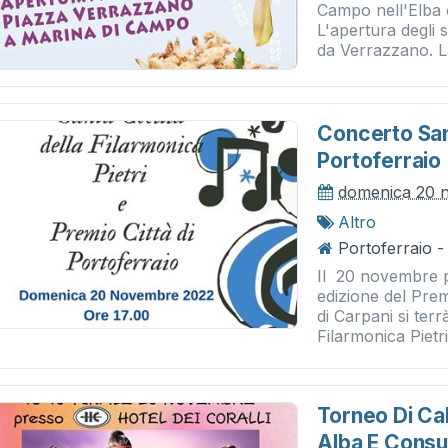
Campo nell'Elba 
L'apertura degli 
da Verrazzano. La
Concerto Sant
Portoferraio
domenica 20 
Altro
Portoferraio -
Il 20 novembre pr
edizione del Prem
di Carpani si terr
Filarmonica Pietri.
Torneo Di Ca
Alba E Consu