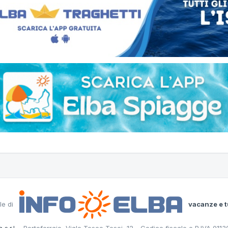
le di
vacanze e t
 s.r.l.
- Portoferraio, Viale Teseo Tesei, 12 - Codice fiscale e P.IVA 011