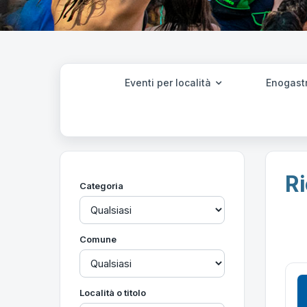
Eventi per località
Enogast
Ri
Categoria
Comune
Località o titolo