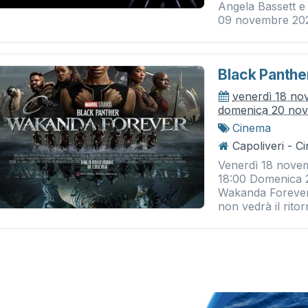
Angela Bassett e L
09 novembre 2022
Black Panthe
venerdì 18 n
domenica 20 no
Cinema
Capoliveri - 
Venerdì 18 nove
18:00 Domenica 
Wakanda Forever ,
non vedrà il ritor