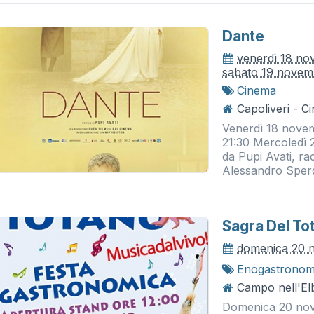
Dante
venerdì 18 n
sabato 19 novem
Cinema
Capoliveri - 
Venerdì 18 nove
21:30 Mercoledì 
da Pupi Avati, ra
Alessandro Sperdu
Sagra Del To
domenica 20 
Enogastronom
Campo nell'El
Domenica 20 nove