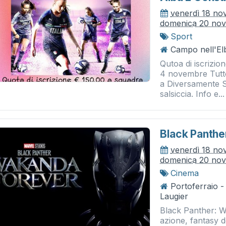
venerdì 18 n
domenica 20 no
Sport
Campo nell'Elb
Qutoa di iscrizio
4 novembre Tutto 
a Diversamente Sa
salsiccia. Info e...
Black Panthe
venerdì 18 n
domenica 20 no
Cinema
Portoferraio 
Laugier
Black Panther: W
azione, fantasy d