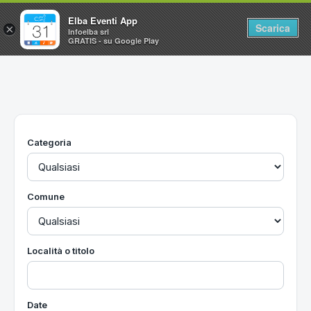
Elba Eventi App
Scarica
×
Infoelba srl
GRATIS - su Google Play
Home
Ricerca avanzata
Segnalaci un evento
Categoria
Utilità
Vacanze all'Isola d'Elba
Comune
Località o titolo
Date