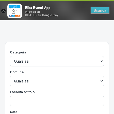
Elba Eventi App
Scarica
×
Infoelba srl
GRATIS - su Google Play
Home
Ricerca avanzata
Segnalaci un evento
Categoria
Utilità
Vacanze all'Isola d'Elba
Comune
Località o titolo
Date