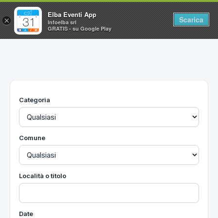
Elba Eventi App
Scarica
×
Infoelba srl
GRATIS - su Google Play
Home
Ricerca avanzata
Segnalaci un evento
Categoria
Utilità
Vacanze all'Isola d'Elba
Comune
Località o titolo
Date