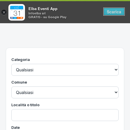
Elba Eventi App
Scarica
×
Infoelba srl
GRATIS - su Google Play
Home
Ricerca avanzata
Segnalaci un evento
Categoria
Utilità
Vacanze all'Isola d'Elba
Comune
Località o titolo
Date