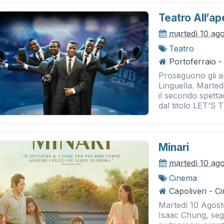
Teatro All’ap
martedì 10 ag
Teatro
Portoferraio -
Proseguono gli ap
Linguella. Marted
il secondo spetta
dal titolo LET’S 
Minari
martedì 10 ag
Cinema
Capoliveri - 
Martedì 10 Agosto
Isaac Chung, segu