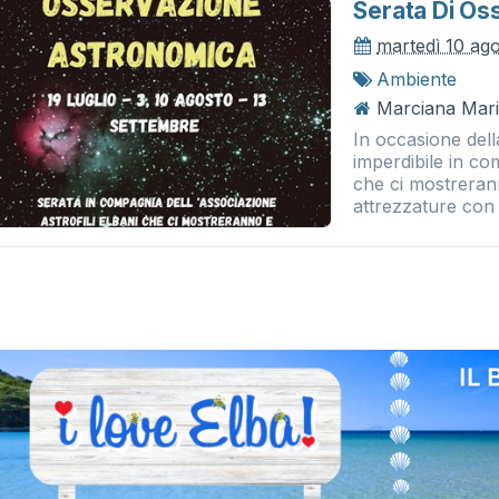
Serata Di Os
martedì 10 ag
Ambiente
Marciana Mari
In occasione dell
imperdibile in co
che ci mostrerann
attrezzature con 