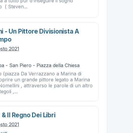
 a tutto pur d'inseguire il sogno
 ( Steven...
ni - Un Pittore Divisionista A
ampo
osto 2021
a - San Piero - Piazza della Chiesa
o (piazza Da Verrazzano a Marina di
oprire un grande pittore legato a Marina
Nomellini , attraverso le parole di un altro
goli ,...
& Il Regno Dei Libri
osto 2021