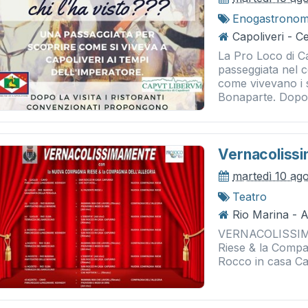
Enogastronom
Capoliveri - C
La Pro Loco di Ca
passeggiata nel c
come vivevano i su
Bonaparte. Dopo la
Vernacoliss
martedì 10 ag
Teatro
Rio Marina - A
VERNACOLISSIM
Riese & la Compag
Rocco in casa Ca