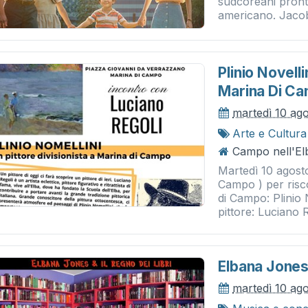
sudcoreani pronta
americano. Jacob
Plinio Novelli
Marina Di C
martedì 10 ag
Arte e Cultura
Campo nell'Elb
Martedì 10 agost
Campo ) per risc
di Campo: Plinio 
pittore: Luciano Re
Elbana Jones 
martedì 10 ag