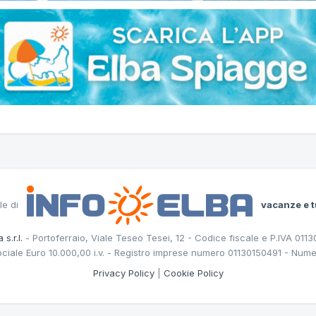
le di
vacanze e t
 s.r.l.
- Portoferraio, Viale Teseo Tesei, 12 - Codice fiscale e P.IVA 011
ociale Euro 10.000,00 i.v. - Registro imprese numero 01130150491 - Nume
Privacy Policy
|
Cookie Policy