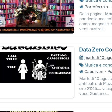
Musica e conc
Portoferraio - 
Dalla pagina Mardi
pandemia mescolati
campi magnetici de
venti australi...
Data Zero Co
martedì 10 ag
Musica e conc
Capoliveri - P
Martedì 10 agosto
anfiteatro di Piaz
ore 21:45.... vi 
voce Gaetano...