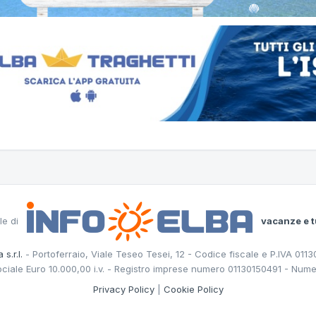
le di
vacanze e t
 s.r.l.
- Portoferraio, Viale Teseo Tesei, 12 - Codice fiscale e P.IVA 011
ociale Euro 10.000,00 i.v. - Registro imprese numero 01130150491 - Nume
Privacy Policy
|
Cookie Policy