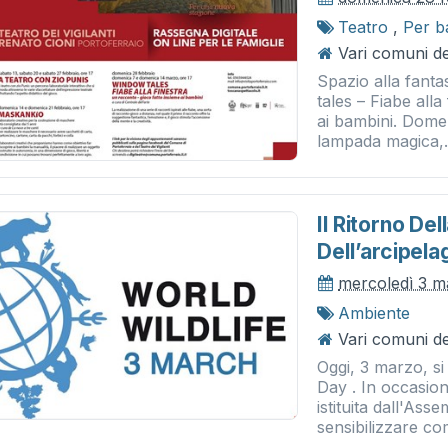
Teatro
,
Per b
Vari comuni del
Spazio alla fanta
tales – Fiabe all
ai bambini. Domen
lampada magica,.
Il Ritorno D
Dell’arcipel
mercoledì 3 m
Ambiente
Vari comuni del
Oggi, 3 marzo, si 
Day . In occasion
istituita dall'As
sensibilizzare com