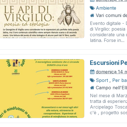
Ambiente
Vari comuni del
Evento digitale 
di Virgilio: poesi
considerate una d
latina. Forse in...
Escursioni Pe
domenica 14 
Sport
,
Per ba
Campo nell'El
Nel mese di Marzo
tratta di esperi
Arcipelago Tosca
c'è , progetto sos