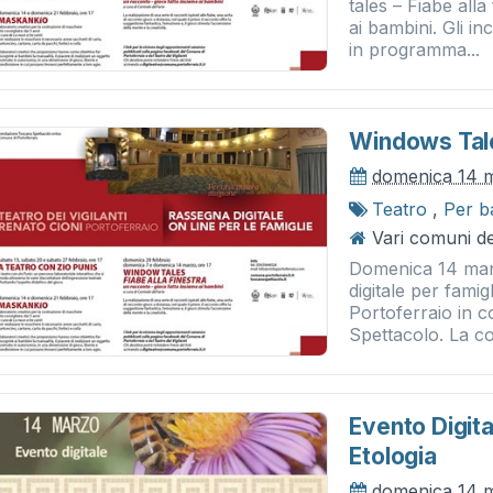
tales – Fiabe all
ai bambini. Gli in
in programma...
Windows Tale
domenica 14 
Teatro
,
Per b
Vari comuni del
Domenica 14 mar
digitale per fami
Portoferraio in 
Spettacolo. La co
Evento Digital
Etologia
domenica 14 