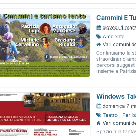
Cammini E Tu
giovedì 4 mar
Ambiente
Vari comuni del
Continuiamo la s
straordinario amb
percorsi suggestiv
Insieme a Patrizia
Windows Tale
domenica 7 m
Teatro
,
Per b
Vari comuni del
Spazio alla fanta