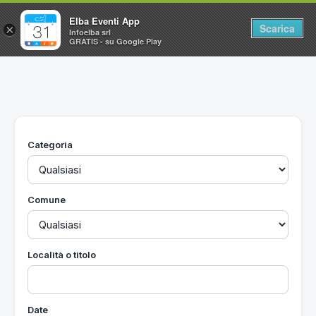
Elba Eventi App
Scarica
×
Infoelba srl
GRATIS - su Google Play
Home
Ricerca avanzata
Segnalaci un evento
Categoria
Utilità
Vacanze all'Isola d'Elba
Comune
Località o titolo
Date