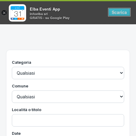
Elba Eventi App
Scarica
×
Infoelba srl
GRATIS - su Google Play
Home
Ricerca avanzata
Segnalaci un evento
Categoria
Utilità
Vacanze all'Isola d'Elba
Comune
Località o titolo
Date