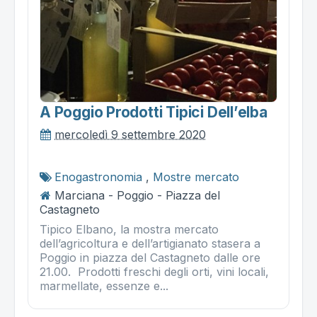
A Poggio Prodotti Tipici Dell’elba
mercoledì 9 settembre 2020
Enogastronomia
,
Mostre mercato
Marciana - Poggio - Piazza del
Castagneto
Tipico Elbano, la mostra mercato
dell’agricoltura e dell’artigianato stasera a
Poggio in piazza del Castagneto dalle ore
21.00. Prodotti freschi degli orti, vini locali,
marmellate, essenze e...