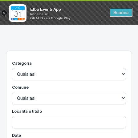
Elba Eventi App
Scarica
×
Infoelba srl
GRATIS - su Google Play
Home
Ricerca avanzata
Segnalaci un evento
Categoria
Utilità
Vacanze all'Isola d'Elba
Comune
Località o titolo
Date