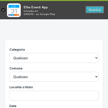
Elba Eventi App
Scarica
×
Infoelba srl
GRATIS - su Google Play
Home
Ricerca avanzata
Segnalaci un evento
Categoria
Utilità
Vacanze all'Isola d'Elba
Comune
Località o titolo
Date