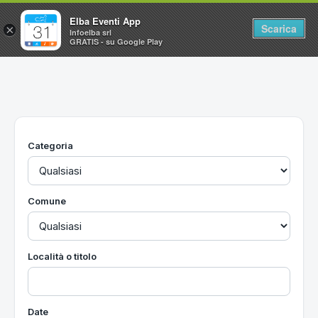
Elba Eventi App
Scarica
×
Infoelba srl
GRATIS - su Google Play
Home
Ricerca avanzata
Segnalaci un evento
Categoria
Utilità
Vacanze all'Isola d'Elba
Comune
Località o titolo
Date