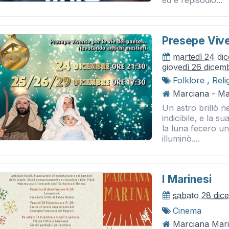
ed è l’episodio...
Presepe Vive
martedì 24 di
giovedì 26 dicem
Folklore
,
Reli
Marciana - Ma
Un astro brillò ne
indicibile, e la su
la luna fecero un 
illuminò....
I Marinesi
sabato 28 dic
Cinema
Marciana Mari