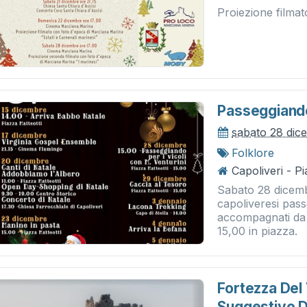
Proiezione filma
Passeggiando 
sabato 28 dic
Folklore
Capoliveri - P
Sabato 28 dicembr
capoliveresi pass
accompagnati da 
15,00 in piazza.
Fortezza Del V
Suggestivo De