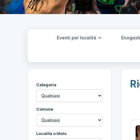
Eventi per località
Enogast
Ri
Categoria
Comune
Località o titolo