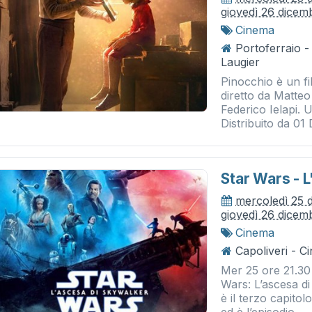
giovedì 26 dicem
Cinema
Portoferraio 
Laugier
Pinocchio è un fi
diretto da Matte
Federico Ielapi. 
Distribuito da 01 D
Star Wars - 
mercoledì 25 
giovedì 26 dicem
Cinema
Capoliveri - 
Mer 25 ore 21.3
Wars: L’ascesa di
è il terzo capitolo