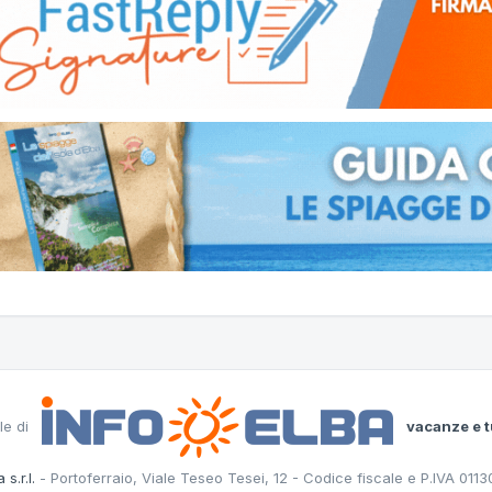
le di
vacanze e t
 s.r.l.
- Portoferraio, Viale Teseo Tesei, 12 - Codice fiscale e P.IVA 011