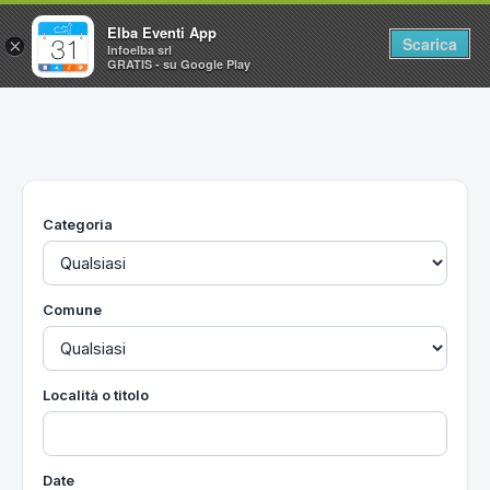
Elba Eventi App
Scarica
×
Infoelba srl
GRATIS - su Google Play
Home
Ricerca avanzata
Segnalaci un evento
Categoria
Utilità
Vacanze all'Isola d'Elba
Comune
Località o titolo
Date