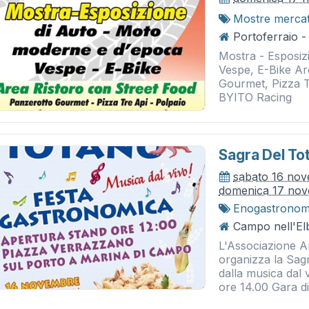
Mostre merca
Portoferraio -
Mostra - Esposiz
Vespe, E-Bike Ar
Gourmet, Pizza T
BYITO Racing
Sagra Del To
sabato 16 no
domenica 17 no
Enogastronom
Campo nell'El
L'Associazione A
organizza la Sagr
dalla musica dal
ore 14.00 Gara di