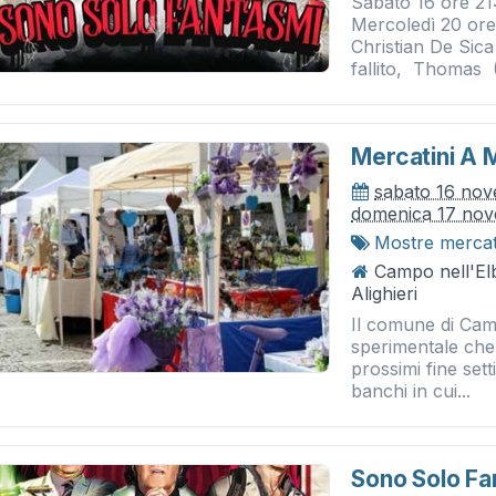
Sabato 16 ore 21
Mercoledì 20 ore 
Christian De Sica 
fallito, Thomas (
Mercatini A 
sabato 16 no
domenica 17 no
Mostre merca
Campo nell'El
Alighieri
Il comune di Camp
sperimentale che 
prossimi fine set
banchi in cui...
Sono Solo Fa