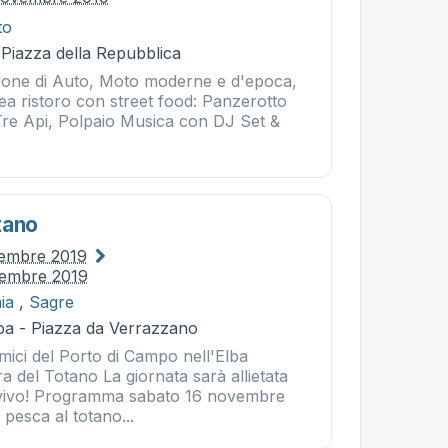
to
 Piazza della Repubblica
ione di Auto, Moto moderne e d'epoca,
ea ristoro con street food: Panzerotto
re Api, Polpaio Musica con DJ Set &
tano
vembre 2019
vembre 2019
ia
,
Sagre
ba - Piazza da Verrazzano
mici del Porto di Campo nell'Elba
a del Totano La giornata sarà allietata
 vivo! Programma sabato 16 novembre
 pesca al totano...