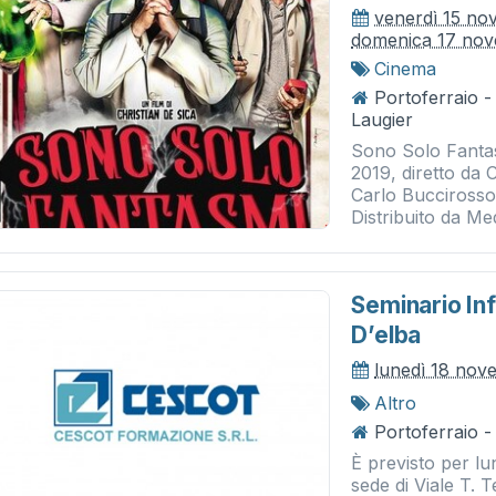
venerdì 15 no
domenica 17 no
Cinema
Portoferraio 
Laugier
Sono Solo Fantas
2019, diretto da 
Carlo Buccirosso
Distribuito da Med
Seminario Inf
D’elba
lunedì 18 nov
Altro
Portoferraio -
È previsto per l
sede di Viale T. T