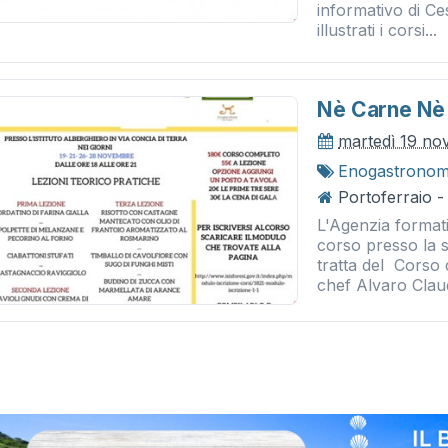
informativo di C
illustrati i corsi...
Nè Carne Nè
martedì 19 n
Enogastronom
Portoferraio -
L'Agenzia format
corso presso la s
tratta del Corso 
chef Alvaro Claud