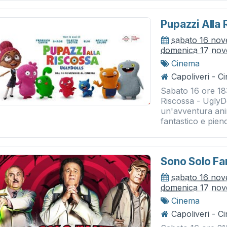
Pupazzi Alla 
sabato 16 no
domenica 17 no
Cinema
Capoliveri - 
Sabato 16 ore 18
Riscossa - UglyDol
un'avventura ani
fantastico e pieno 
Sono Solo Fa
sabato 16 no
domenica 17 no
Cinema
Capoliveri - 