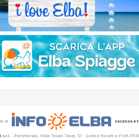
le di
vacanze e t
 s.r.l.
- Portoferraio, Viale Teseo Tesei, 12 - Codice fiscale e P.IVA 011