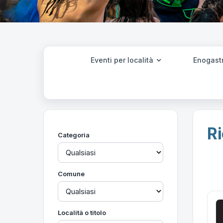
Eventi per località
Enogast
Ri
Categoria
Comune
Località o titolo