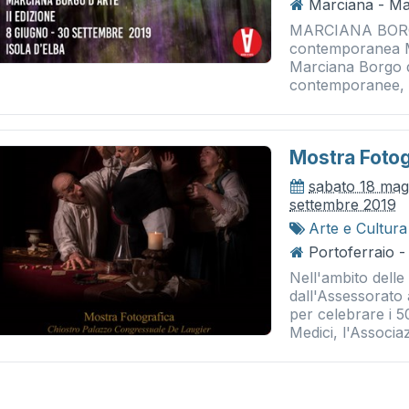
Marciana - Ma
MARCIANA BORGO
contemporanea Ma
Marciana Borgo d’A
contemporanee, gi
Mostra Fotog
sabato 18 mag
settembre 2019
Arte e Cultura
Portoferraio -
Nell'ambito delle
dall'Assessorato 
per celebrare i 5
Medici, l'Associaz