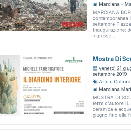
Marciana - Ma
MARCIANA BORGO
contemporanea II
settembre Piazza
Inaugurazione: d
ingresso...
Mostra Di Scul
venerdì 21 gi
settembre 2019
Arte e Cultura
Marciana Marin
MOSTRA DI SCU
terre d'autore 
ceramica e acquer
giugno fino alla f