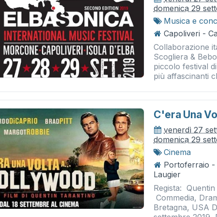
domenica 29 set
Musica e conc
Capoliveri - Ca
Collaborazione i
Scogliera & Bebo
piccolo festival 
più affascinanti c
C'era Una Vo
venerdì 27 se
domenica 29 set
Cinema
Portoferraio 
Laugier
Regista: Quentin
Commedia, Dram
Bretagna, USA Du