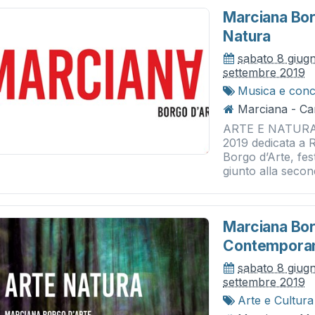
Marciana Borg
Natura
sabato 8 giug
settembre 2019
Musica e conc
Marciana - C
ARTE E NATURA I
2019 dedicata a 
Borgo d’Arte, fes
giunto alla second
Marciana Borg
Contempora
sabato 8 giug
settembre 2019
Arte e Cultura