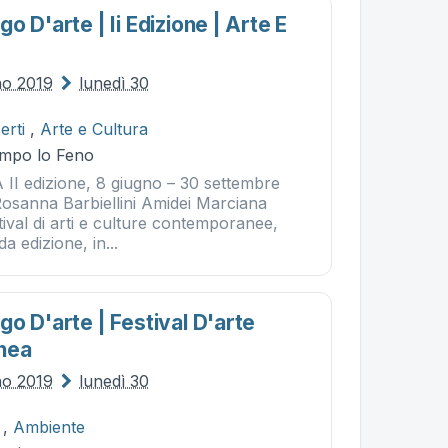
o D'arte | Ii Edizione | Arte E
no 2019
lunedì 30
erti
,
Arte e Cultura
ampo lo Feno
I edizione, 8 giugno – 30 settembre
Rosanna Barbiellini Amidei Marciana
tival di arti e culture contemporanee,
a edizione, in...
o D'arte | Festival D'arte
nea
no 2019
lunedì 30
,
Ambiente