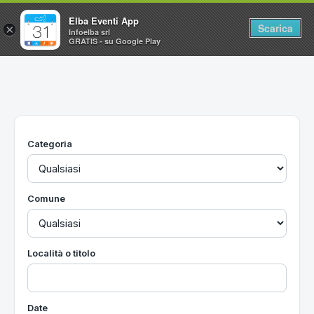
Elba Eventi App
Scarica
×
Infoelba srl
GRATIS - su Google Play
Home
Ricerca avanzata
Segnalaci un evento
Categoria
Utilità
Vacanze all'Isola d'Elba
Comune
Località o titolo
Date