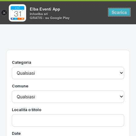
Elba Eventi App
Scarica
×
Infoelba srl
GRATIS - su Google Play
Home
Ricerca avanzata
Segnalaci un evento
Categoria
Utilità
Vacanze all'Isola d'Elba
Comune
Località o titolo
Date