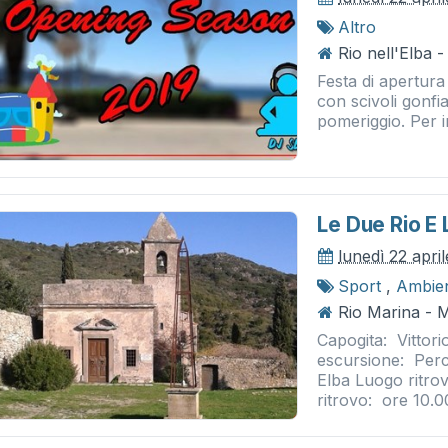
Altro
Rio nell'Elba 
Festa di apertura
con scivoli gonfia
pomeriggio. Per 
Le Due Rio E
lunedì 22 apri
Sport
,
Ambie
Rio Marina - M
Capogita: Vittori
escursione: Perc
Elba Luogo ritro
ritrovo: ore 10.0