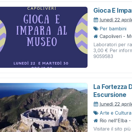
Gioca E Impa
lunedì 22 apri
Per bambini
Capoliveri - 
Laboratori per ra
3,00 € Per infor
9059583
La Fortezza 
Escursione
lunedì 22 apri
Arte e Cultura
Rio nell'Elba -
Visitare il sito p