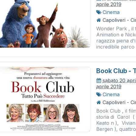
aprile 2019
Cinema
Capoliveri - 
Wonder Park , il
Animation e Nick
ragazza piena d'
incredibile parco 
Book Club - 
sabato 20 apri
aprile 2019
Cinema
Capoliveri - 
Book Club , il fi
storia di Carol 
Keato n ), Vivia
Bergen ), quattro