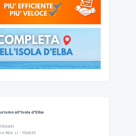
urismo all'Isola d'Elba
30150491
ro REA: LI - 100635