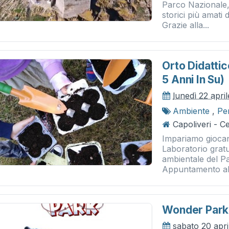
Parco Nazionale, 
storici più amati d
Grazie alla...
Orto Didattic
5 Anni In Su)
lunedì 22 apri
Ambiente
,
Pe
Capoliveri - 
Impariamo giocan
Laboratorio grat
ambientale del P
Appuntamento all
Wonder Park
sabato 20 apri