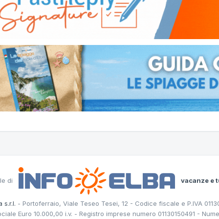
le di
vacanze e t
 s.r.l.
- Portoferraio, Viale Teseo Tesei, 12 - Codice fiscale e P.IVA 011
ociale Euro 10.000,00 i.v. - Registro imprese numero 01130150491 - Nume