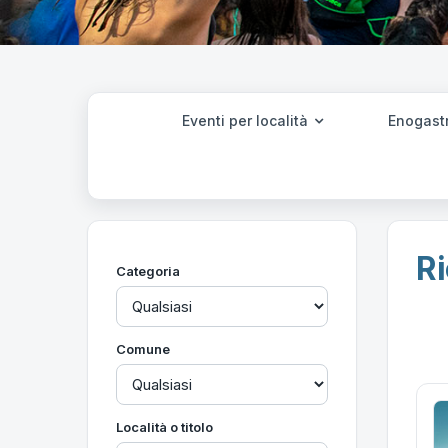
Eventi per località
Enogast
Ri
Categoria
Comune
Località o titolo