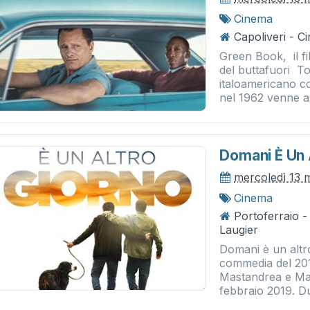
Cinema
Capoliveri - 
Green Book, il fi
del buttafuori T
italoamericano c
nel 1962 venne a
Domani È Un 
mercoledì 13 
Cinema
Portoferraio 
Laugier
Domani è un altr
commedia del 201
Mastandrea e Marc
febbraio 2019. Du