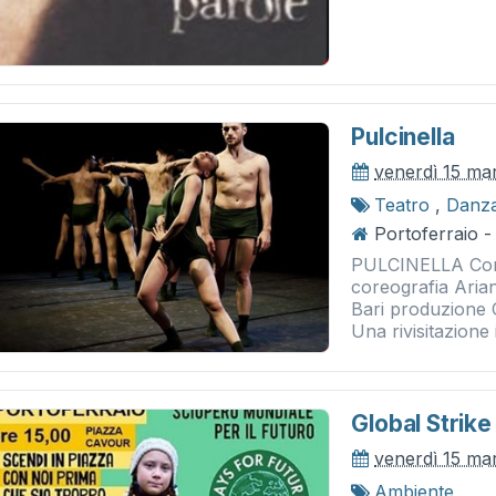
Pulcinella
venerdì 15 ma
Teatro
,
Danz
Portoferraio - 
PULCINELLA Com
coreografia Aria
Bari produzione
Una rivisitazione
Global Strike
venerdì 15 ma
Ambiente