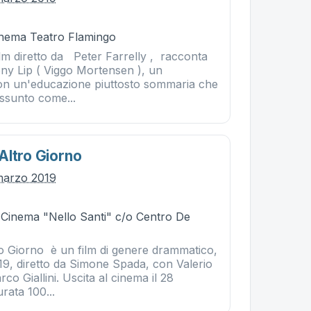
Cinema Teatro Flamingo
lm diretto da Peter Farrelly , racconta
ony Lip ( Viggo Mortensen ), un
on un'educazione piuttosto sommaria che
ssunto come...
Altro Giorno
marzo 2019
- Cinema "Nello Santi" c/o Centro De
o Giorno è un film di genere drammatico,
9, diretto da Simone Spada, con Valerio
o Giallini. Uscita al cinema il 28
rata 100...