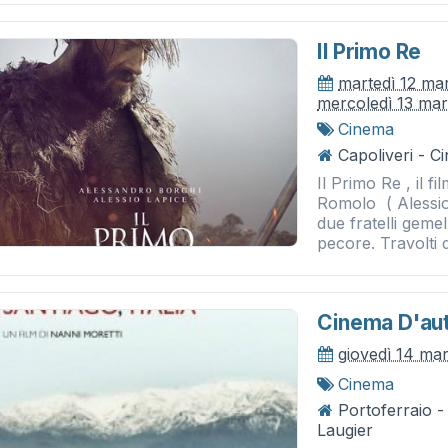
Il Primo Re
martedì 12 ma
mercoledì 13 ma
Cinema
Capoliveri - 
Il Primo Re , il 
Romolo ( Alessio
due fratelli geme
pecore. Travolti d
Cinema D'auto
giovedì 14 ma
Cinema
Portoferraio 
Laugier