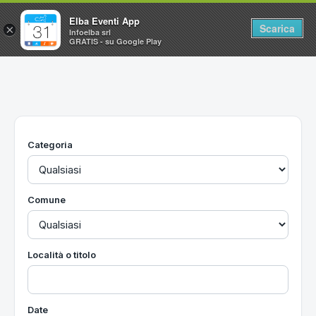
Elba Eventi App
Scarica
×
Infoelba srl
GRATIS - su Google Play
Home
Ricerca avanzata
Segnalaci un evento
Categoria
Utilità
Vacanze all'Isola d'Elba
Comune
Località o titolo
Date