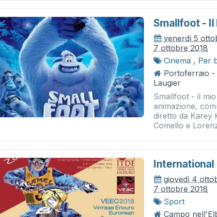
Smallfoot - I
venerdì 5 ott
7 ottobre 2018
Cinema
,
Per 
Portoferraio 
Laugier
Smallfoot - il mi
animazione, comm
diretto da Karey 
Comello e Lorenz
International
giovedì 4 otto
7 ottobre 2018
Sport
Campo nell'Elb