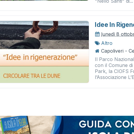
"Nello Santi" di...
Idee In Rige
lunedì 8 ottob
Altro
Capoliveri - 
Il Parco Naziona
con il Comune di 
Park, la CIOFS 
l’Associazione L’E