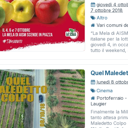
giovedì 4 otto
7 ottobre 2018
Altro
Vari comuni del
“La Mela di AISM
italiane per la lot
giovedì 4, in oc
tutto il weekend, 
Quel Maledet
lunedì 8 ottob
Cinema
Portoferraio 
Laugier
Finalmente la Milk
tanto attesa prim
Maledetto Colpo "