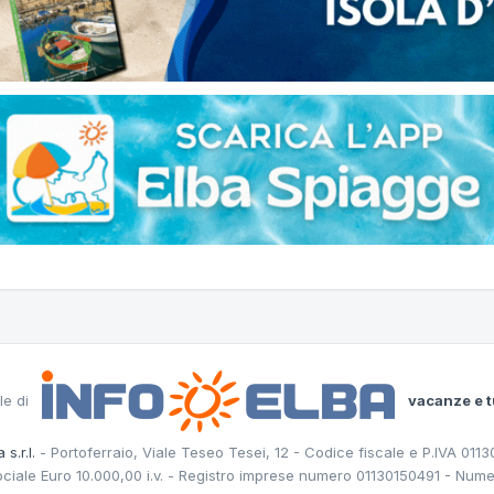
le di
vacanze e t
 s.r.l.
- Portoferraio, Viale Teseo Tesei, 12 - Codice fiscale e P.IVA 011
ociale Euro 10.000,00 i.v. - Registro imprese numero 01130150491 - Nume