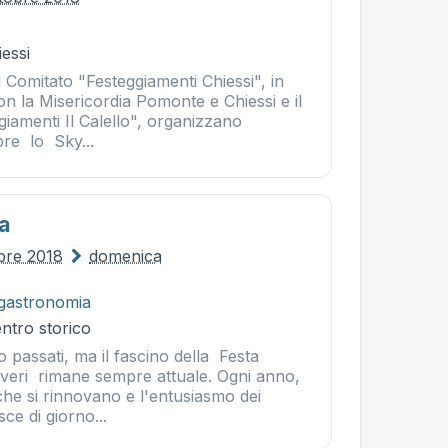
essi
il Comitato "Festeggiamenti Chiessi", in
n la Misericordia Pomonte e Chiessi e il
giamenti Il Calello", organizzano
re lo Sky...
a
obre 2018
domenica
gastronomia
entro storico
o passati, ma il fascino della Festa
liveri rimane sempre attuale. Ogni anno,
 che si rinnovano e l'entusiasmo dei
ce di giorno...