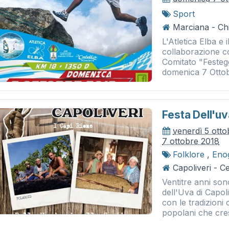
Sport
Marciana - Chi
L'Atletica Elba e 
collaborazione co
Comitato "Festeg
domenica 7 Ottob
Festa Dell'uv
venerdì 5 ott
7 ottobre 2018
Folklore
,
Eno
Capoliveri - C
Ventitre anni son
dell'Uva di Capo
con le tradizioni
popolani che cres