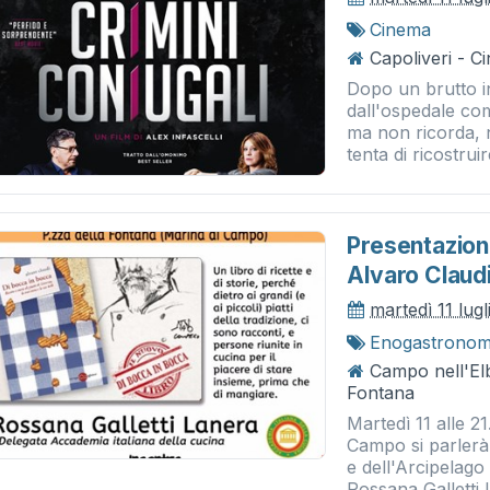
Cinema
Capoliveri - 
Dopo un brutto i
dall'ospedale co
ma non ricorda, 
tenta di ricostruir
Presentazion
Alvaro Claud
martedì 11 lug
Enogastronom
Campo nell'El
Fontana
Martedì 11 alle 2
Campo si parlerà d
e dell'Arcipelag
Rossana Galletti 