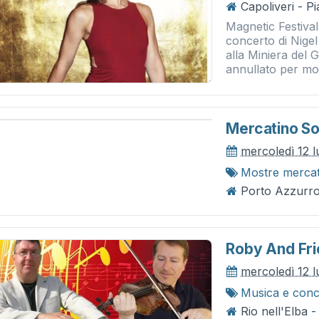
Capoliveri - P
Magnetic Festival
concerto di Nigel
alla Miniera del G
annullato per moti
Mercatino Sot
mercoledì 12 l
Mostre merca
Porto Azzurro 
Roby And Fr
mercoledì 12 l
Musica e conc
Rio nell'Elba 