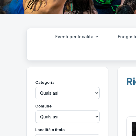
Eventi per località
Enogast
Ri
Categoria
Comune
Località o titolo