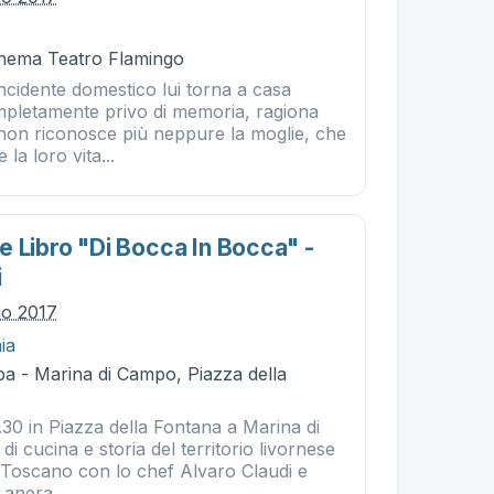
Cinema Teatro Flamingo
ncidente domestico lui torna a casa
mpletamente privo di memoria, ragiona
non riconosce più neppure la moglie, che
e la loro vita...
e Libro "di Bocca In Bocca" -
i
lio 2017
ia
ba - Marina di Campo, Piazza della
1.30 in Piazza della Fontana a Marina di
i cucina e storia del territorio livornese
o Toscano con lo chef Alvaro Claudi e
Lanera...