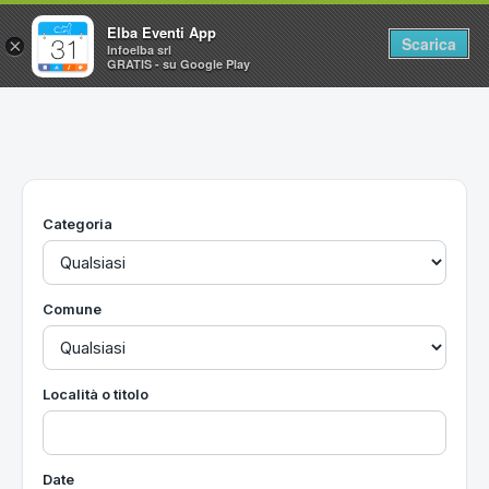
Elba Eventi App
Scarica
×
Infoelba srl
GRATIS - su Google Play
Home
Ricerca avanzata
Segnalaci un evento
Categoria
Utilità
Vacanze all'Isola d'Elba
Comune
Località o titolo
Date