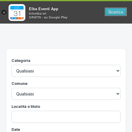
Elba Eventi App
Scarica
×
Infoelba srl
GRATIS - su Google Play
Home
Ricerca avanzata
Segnalaci un evento
Categoria
Utilità
Vacanze all'Isola d'Elba
Comune
Località o titolo
Date