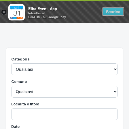
Elba Eventi App
Scarica
×
Infoelba srl
GRATIS - su Google Play
Home
Ricerca avanzata
Segnalaci un evento
Categoria
Utilità
Vacanze all'Isola d'Elba
Comune
Località o titolo
Date