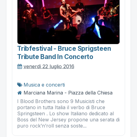
Tribfestival - Bruce Sprigsteen
Tribute Band In Concerto
venerdì 22 luglio 2016
Musica e concerti
Marciana Marina - Piazza della Chiesa
I Blood Brothers sono 9 Musicisti che
portano in tutta Italia il verbo di Bruce
Springsteen . Lo show Italiano dedicato al
Boss del New Jersey propone una serata di
puro rock’n’roll senza soste...