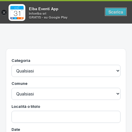
Elba Eventi App
Scarica
×
Infoelba srl
GRATIS - su Google Play
Home
Ricerca avanzata
Segnalaci un evento
Categoria
Utilità
Vacanze all'Isola d'Elba
Comune
Località o titolo
Date