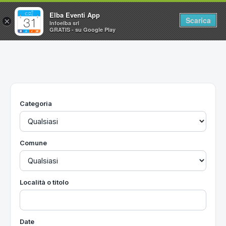
Elba Eventi App
Scarica
×
Infoelba srl
GRATIS - su Google Play
Home
Ricerca avanzata
Segnalaci un evento
Categoria
Utilità
Vacanze all'Isola d'Elba
Comune
Località o titolo
Date