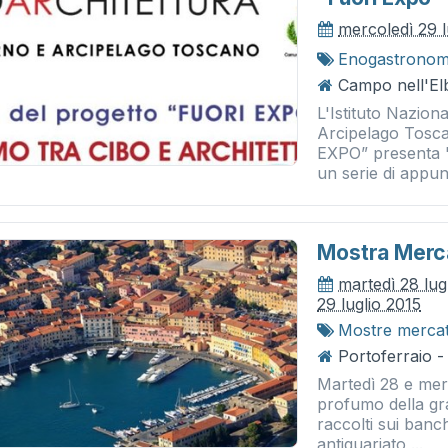
mercoledì 29 l
Enogastronom
Campo nell'Elb
L'Istituto Nazion
Arcipelago Tosca
EXPO” present
un serie di appun
Mostra Mercat
martedì 28 lug
29 luglio 2015
Mostre merca
Portoferraio -
Martedì 28 e merc
profumo della gran
raccolti sui banch
antiquariato,...