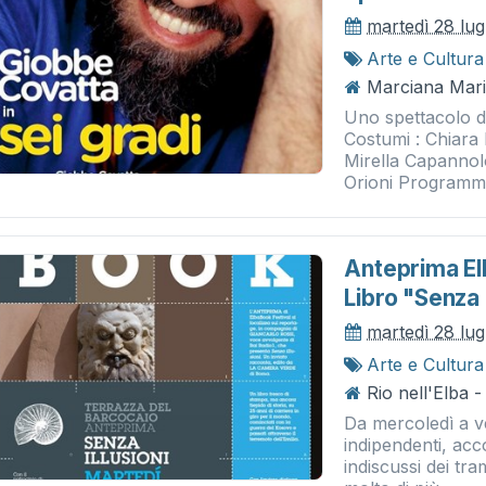
martedì 28 lug
Arte e Cultura
Marciana Mari
Uno spettacolo di
Costumi : Chiara
Mirella Capannol
Orioni Programmaz
Anteprima El
Libro "senza I
martedì 28 lug
Arte e Cultura
Rio nell'Elba 
Da mercoledì a ve
indipendenti, acco
indiscussi dei tr