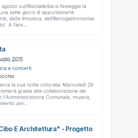
° agosto sull’#isoladelba si festeggia la
a sette giorni di appuntamenti
#arte, della #musica, dell’#enogastronomia
to! A fare...
ta
uglio 2015
ca e concerti
occhio
vrà la sua notte colorata. Mercoledì 29
 animerà grazie alla collaborazione dei
n l'Amministrazione Comunale, musica,
imento per...
ibo E Architettura" - Progetto