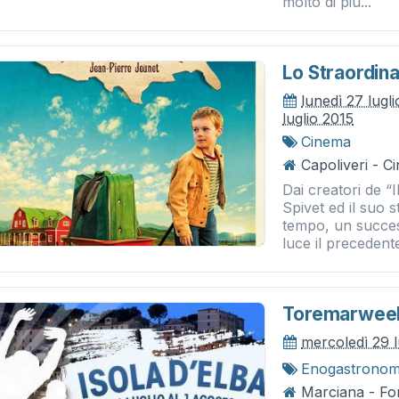
molto di più...
Lo Straordina
lunedì 27 lugl
luglio 2015
Cinema
Capoliveri - 
Dai creatori de “
Spivet ed il suo 
tempo, un success
luce il precedent
Toremarweek
mercoledì 29 l
Enogastronom
Marciana - Fo