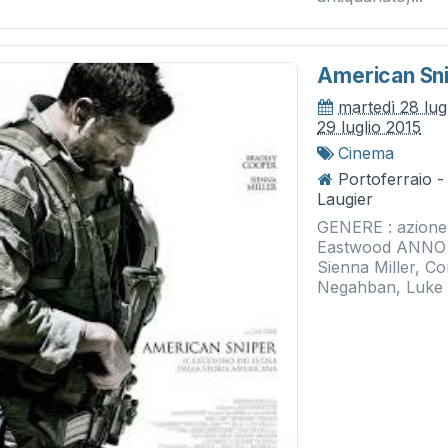
American Sn
martedì 28 lug
29 luglio 2015
Cinema
Portoferraio 
Laugier
GENERE : azione ,
Eastwood ANNO :
Sienna Miller, C
Negahban, Luke G