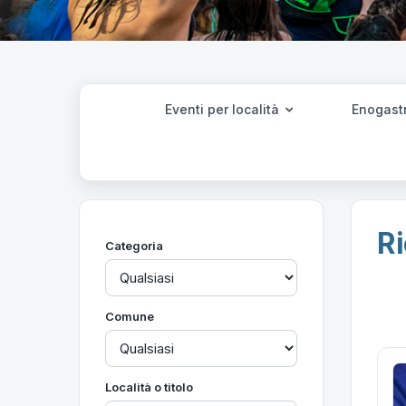
Eventi per località
Enogast
Ri
Categoria
Comune
Località o titolo