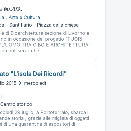
uglio 2015
ia
,
Arte e Cultura
a - Sant'Ilario - Piazza della chiesa
ale di Bioarchitettura sezione di Livorno e
no in occasione del progetto “FUORI
a "L’UOMO TRA CIBO E ARCHITETTURA"
tamenti serali che...
o "l'isola Dei Ricordi"
lio 2015
mercoledì
to
 Centro storico
oledì 29 luglio, a Portoferraio, sbarca il
de storia , grazie alle migliaia di oggetti
i di una quarantina di espositori di