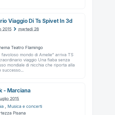
rio Viaggio Di Ts Spivet In 3d
io 2015
martedì 28
Cinema Teatro Flamingo
Il favoloso mondo di Amelie” arriva TS
straordinario viaggio Una fiaba senza
o mondiale di nicchia che riporta alla
e successo...
 - Marciana
uglio 2015
ia
,
Musica e concerti
rtezza Pisana