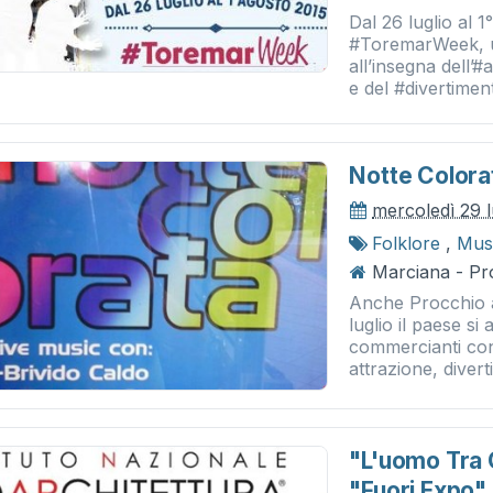
Dal 26 luglio al 1
#ToremarWeek, un
all’insegna dell’
e del #divertimen
Notte Colora
mercoledì 29 l
Folklore
,
Musi
Marciana - Pr
Anche Procchio a
luglio il paese si
commercianti co
attrazione, divert
"l'uomo Tra C
"fuori Expo"