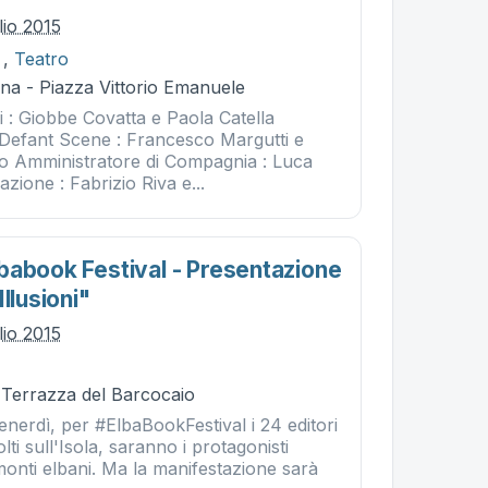
lio 2015
,
Teatro
na - Piazza Vittorio Emanuele
 : Giobbe Covatta e Paola Catella
 Defant Scene : Francesco Margutti e
o Amministratore di Compagnia : Luca
ione : Fabrizio Riva e...
babook Festival - Presentazione
llusioni"
lio 2015
- Terrazza del Barcocaio
nerdì, per #ElbaBookFestival i 24 editori
lti sull'Isola, saranno i protagonisti
amonti elbani. Ma la manifestazione sarà