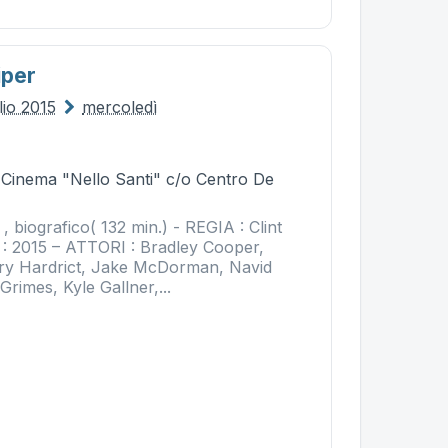
iper
lio 2015
mercoledì
- Cinema "Nello Santi" c/o Centro De
 biografico( 132 min.) - REGIA : Clint
 2015 – ATTORI : Bradley Cooper,
ory Hardrict, Jake McDorman, Navid
rimes, Kyle Gallner,...