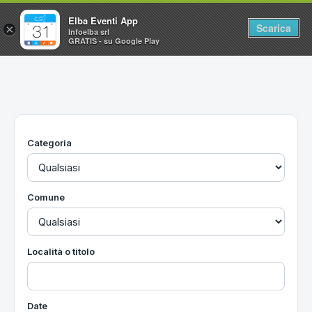
Elba Eventi App
Scarica
×
Infoelba srl
GRATIS - su Google Play
Home
Ricerca avanzata
Segnalaci un evento
Categoria
Utilità
Vacanze all'Isola d'Elba
Comune
Località o titolo
Date