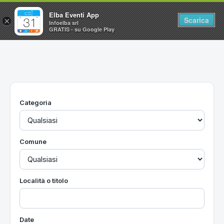
Elba Eventi App
Scarica
×
Infoelba srl
GRATIS - su Google Play
Home
Ricerca avanzata
Segnalaci un evento
Categoria
Utilità
Vacanze all'Isola d'Elba
Comune
Località o titolo
Date