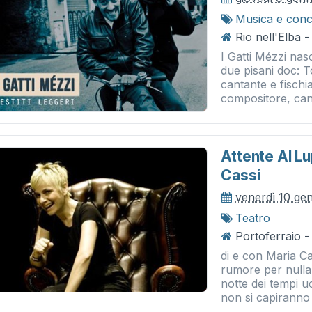
Musica e conc
Rio nell'Elba -
I Gatti Mézzi nas
due pisani doc: 
cantante e fischia
compositore, cant
Attente Al L
Cassi
venerdì 10 ge
Teatro
Portoferraio - 
di e con Maria C
rumore per nulla
notte dei tempi u
non si capiranno 