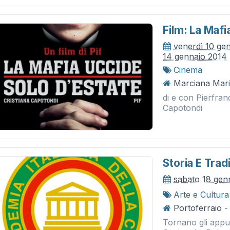
Film: La Mafi
venerdì 10 ge
14 gennaio 2014
Cinema
Marciana Mari
di e con Pierfran
Capotondi
Storia E Tradi
sabato 18 gen
Arte e Cultura
Portoferraio -
Tornano gli appu