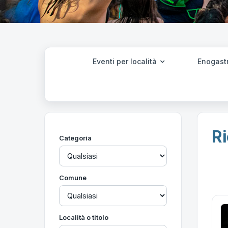
Eventi per località
Enogast
Ri
Categoria
Comune
Località o titolo