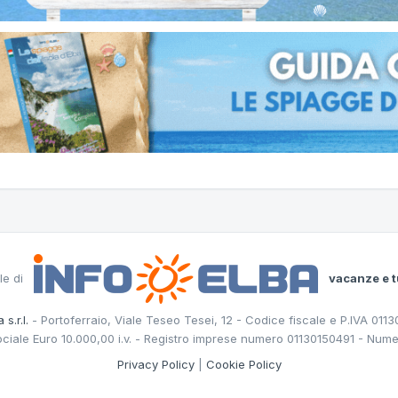
le di
vacanze e t
 s.r.l.
- Portoferraio, Viale Teseo Tesei, 12 - Codice fiscale e P.IVA 011
ociale Euro 10.000,00 i.v. - Registro imprese numero 01130150491 - Nume
Privacy Policy
|
Cookie Policy