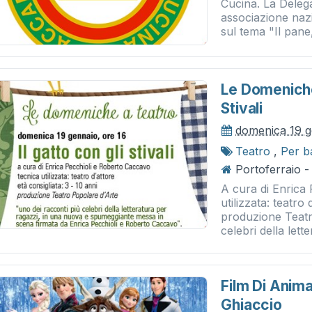
Cucina. La Delega
associazione naz
sul tema "Il pane,
Le Domeniche 
Stivali
domenica 19 g
Teatro
,
Per b
Portoferraio - 
A cura di Enrica
utilizzata: teatro
produzione Teatr
celebri della lette
Film Di Anima
Ghiaccio