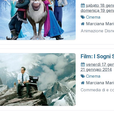
sabato 18 gen
domenica 19 gen
Cinema
Marciana Mari
Animazione Disn
Film: I Sogni
venerdì 17 ge
21 gennaio 2014
Cinema
Marciana Mari
Commedia di e co