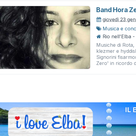
Band Hora Z
giovedì 23 ge
Musica e conc
Rio nell'Elba -
Musiche di Rota, 
klezmer e hyddi
Signorini fisarm
Zero' in ricordo 