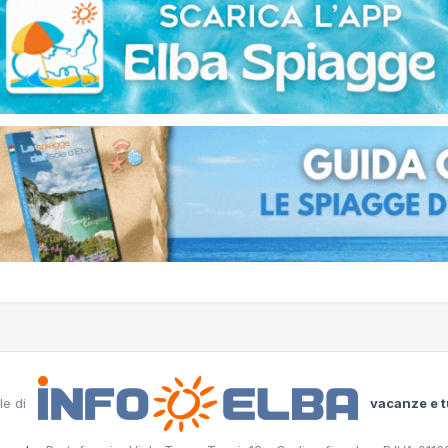
le di
vacanze e t