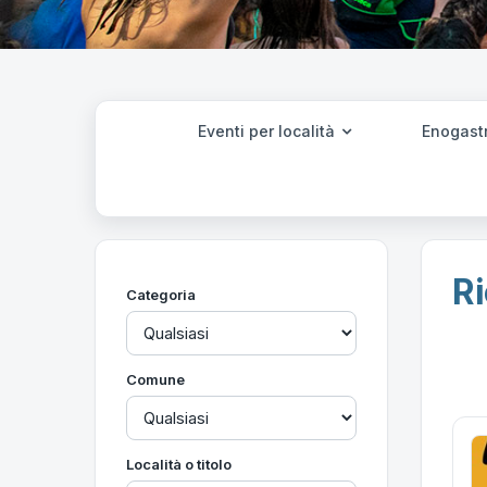
Eventi per località
Enogast
Ri
Categoria
Comune
Località o titolo