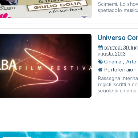
Scimemi. Lo show 
spettacolo musical
Universo Cor
martedì 30 lug
agosto 2013
Cinema
,
Arte
Portoferraio -
Rassegna internaz
registi iscritti a 
scuole di cinema.