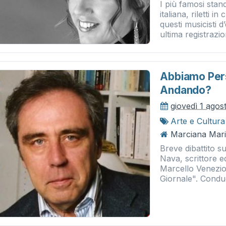
I più famosi stan
italiana, riletti 
questi musicisti 
ultima registrazio
Abbiamo Pers
Andando?
giovedì 1 agos
Arte e Cultura
Marciana Mari
Breve dibattito s
Nava, scrittore ed
Marcello Venezioni
Giornale". Condu