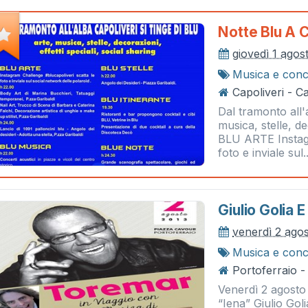
Notte Blu A C
giovedì 1 agos
Musica e conc
Capoliveri - Ca
Dal tramonto all'a
musica, stelle, de
BLU ARTE Instagr
foto e inviale sul..
Giulio Golia 
venerdì 2 ago
Musica e conc
Portoferraio -
Venerdì 2 agosto 
“Iena” Giulio Gol