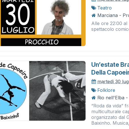
Teatro
Marciana - Pr
Alle ore 22:00 al
spettacolo comic
Un’estate Br
Della Capoei
martedì 30 lug
Folklore
Rio nell'Elba 
“Roda da vida” fra
multiculturale ca
organizzato dal 
Baixinho. Musica, 