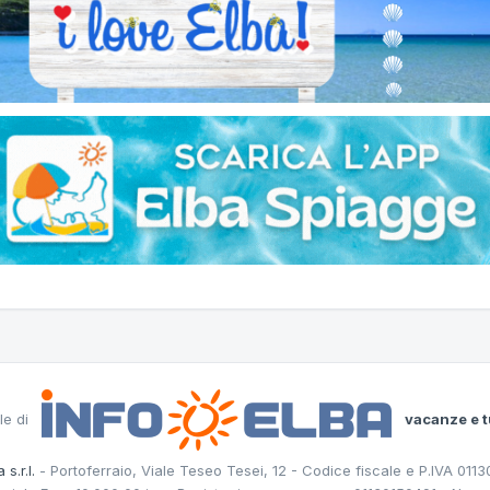
le di
vacanze e t
 s.r.l.
- Portoferraio, Viale Teseo Tesei, 12 - Codice fiscale e P.IVA 011