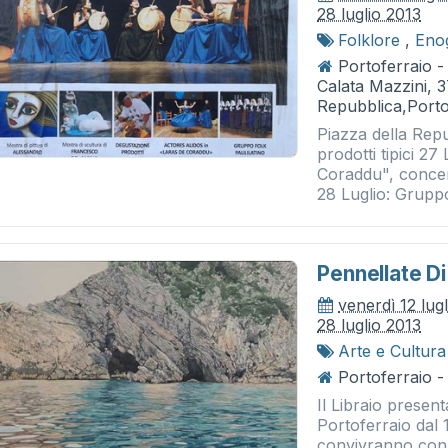
28 luglio 2013
Folklore
,
Eno
Portoferraio -
Calata Mazzini, 3
Repubblica,Porto
Piazza della Rep
prodotti tipici 27
Coraddu", concert
28 Luglio: Gruppo
Pennellate Di 
venerdì 12 lug
28 luglio 2013
Arte e Cultura
Portoferraio - 
Il Libraio presen
Portoferraio dal 1
convivranno con l