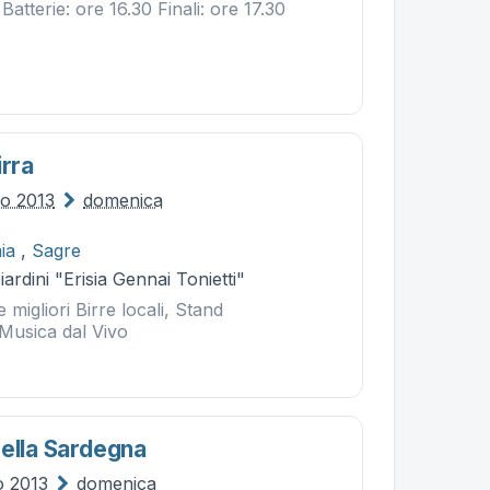
atterie: ore 16.30 Finali: ore 17.30
irra
io 2013
domenica
ia
,
Sagre
ardini "Erisia Gennai Tonietti"
 migliori Birre locali, Stand
Musica dal Vivo
Della Sardegna
io 2013
domenica