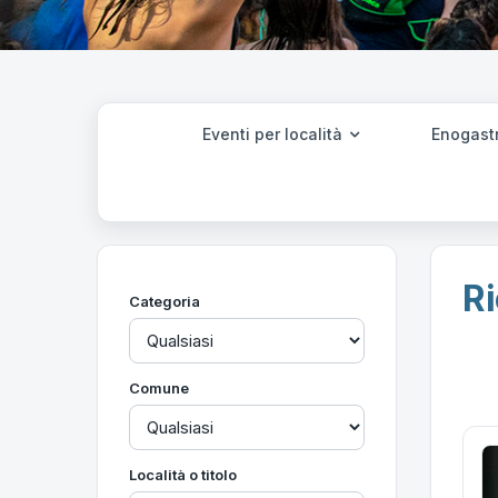
Eventi per località
Enogast
Ri
Categoria
Comune
Località o titolo