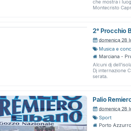
che mostra i luog
Montecristo Capra
2° Procchio 
domenica 28 l
Musica e conc
Marciana - Pr
Alcuni dj dell'iso
Dj internazione C
serata.
Palio Remier
domenica 28 l
Sport
Porto Azzurro