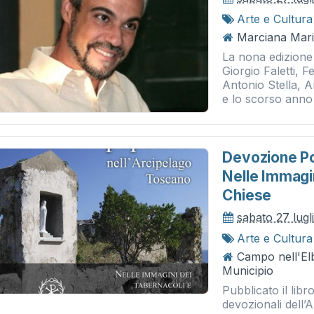
Arte e Cultura
Marciana Mari
La nona edizione
Giorgio Faletti, 
Antonio Stella, A
e lo scorso anno 
Devozione Po
Nelle Immagin
Chiese
sabato 27 lugl
Arte e Cultura
Campo nell'El
Municipio
Pubblicato il libr
devozionali dell’