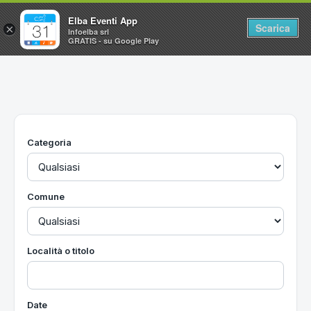
Elba Eventi App
Scarica
×
Infoelba srl
GRATIS - su Google Play
Home
Ricerca avanzata
Segnalaci un evento
Categoria
Utilità
Vacanze all'Isola d'Elba
Comune
Località o titolo
Date