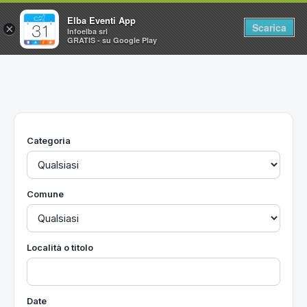
Elba Eventi App
Scarica
×
Infoelba srl
GRATIS - su Google Play
Home
Ricerca avanzata
Segnalaci un evento
Categoria
Utilità
Vacanze all'Isola d'Elba
Comune
Località o titolo
Date