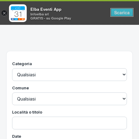
Elba Eventi App
Scarica
×
Infoelba srl
GRATIS - su Google Play
Home
Ricerca avanzata
Segnalaci un evento
Categoria
Utilità
Vacanze all'Isola d'Elba
Comune
Località o titolo
Date