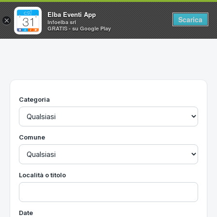
Elba Eventi App
Scarica
×
Infoelba srl
GRATIS - su Google Play
Home
Ricerca avanzata
Segnalaci un evento
Categoria
Utilità
Vacanze all'Isola d'Elba
Comune
Località o titolo
Date