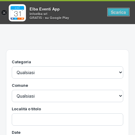
Elba Eventi App
Scarica
×
Infoelba srl
GRATIS - su Google Play
Home
Ricerca avanzata
Segnalaci un evento
Categoria
Utilità
Vacanze all'Isola d'Elba
Comune
Località o titolo
Date