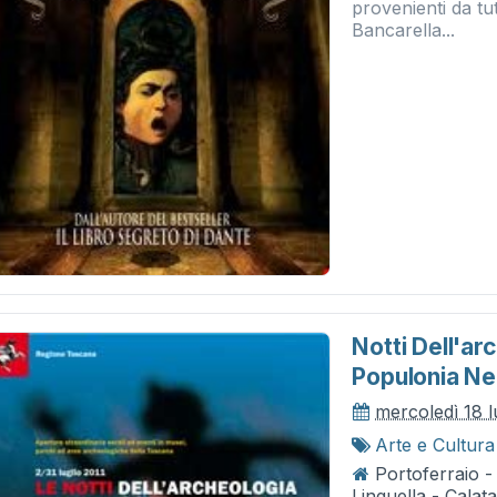
provenienti da tut
Bancarella...
Notti Dell'ar
Populonia Nel
mercoledì 18 l
Arte e Cultura
Portoferraio 
Linguella - Calat