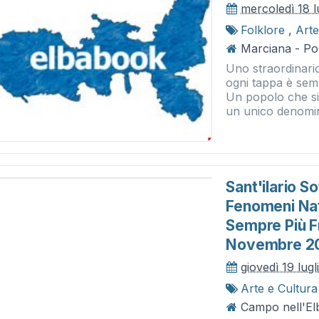
mercoledì 18 l
Folklore
,
Arte
Marciana - P
Uno straordinario
ogni tappa è sem
Un popolo che si
un unico denomin
Sant'ilario So
Fenomeni Natu
Sempre Più F
Novembre 2
giovedì 19 lugl
Arte e Cultura
Campo nell'Elb