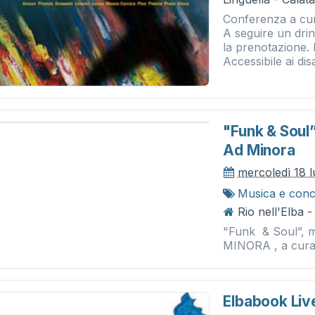
Conferenza a cur
A seguire un drink
la prenotazione. 
Accessibile ai disa
"funk & Soul”
Ad Minora
mercoledì 18 l
Musica e conc
Rio nell'Elba 
"Funk & Soul”, m
MINORA , a cura 
Elbabook Liv