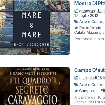
Mostra Di Pi
domenica 1 lug
17 luglio 2012
Arte e Cultura
Portoferraio -
Calata Mazzini, 
Personale di pitt
Campo D'auto
mercoledì 18 l
Arte e Cultura
Campo nell'El
A partire dal 16 
Festival del libro