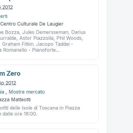
o 2012
erti
 Centro Culturale De Laugier
ne Bozza, Jules Demersseman, Darius
urralde, Astor Piazzolla, Phil Woods,
 Graham Fitkin. Jacopo Taddei -
a Romanello - Pianoforte...
Km Zero
lio 2012
ia
,
Mostre mercato
iazza Matteotti
ttti delle Isole di Toscana in Piazza
e dalle ore 18:00.