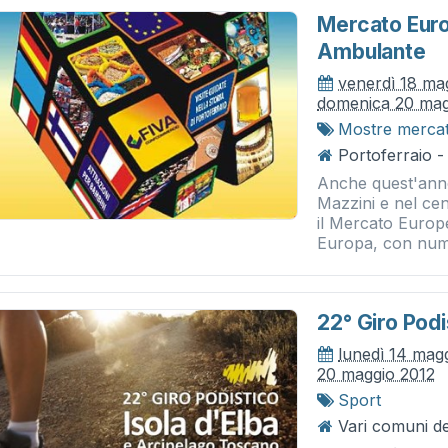
Mercato Eur
Ambulante
venerdì 18 ma
domenica 20 mag
Mostre merca
Portoferraio -
Anche quest'anno
Mazzini e nel cen
il Mercato Euro
Europa, con nume
22° Giro Podi
lunedì 14 mag
20 maggio 2012
Sport
Vari comuni del