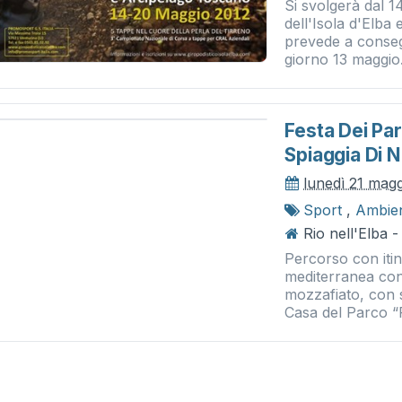
Si svolgerà dal 1
dell'Isola d'Elba
prevede a consegn
giorno 13 maggio.
Festa Dei Par
Spiaggia Di N
lunedì 21 mag
Sport
,
Ambie
Rio nell'Elba 
Percorso con iti
mediterranea con
mozzafiato, con 
Casa del Parco “F