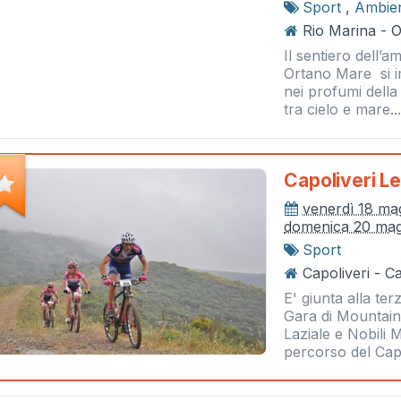
Sport
,
Ambie
Rio Marina - 
Il sentiero dell’a
Ortano Mare si i
nei profumi dell
tra cielo e mare..
Capoliveri L
venerdì 18 ma
domenica 20 mag
Sport
Capoliveri - Ca
E' giunta alla te
Gara di Mountain
Laziale e Nobili M
percorso del Capo