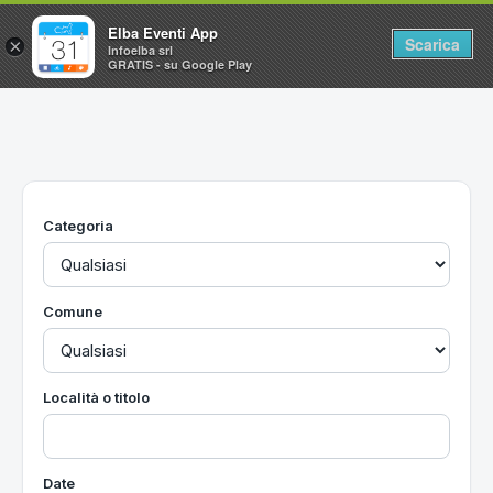
Elba Eventi App
Scarica
×
Infoelba srl
GRATIS - su Google Play
Home
Ricerca avanzata
Segnalaci un evento
Categoria
Utilità
Vacanze all'Isola d'Elba
Comune
Località o titolo
Date