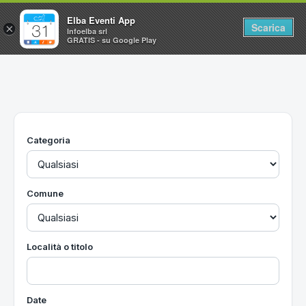
Elba Eventi App
Scarica
×
Infoelba srl
GRATIS - su Google Play
Home
Ricerca avanzata
Segnalaci un evento
Categoria
Utilità
Vacanze all'Isola d'Elba
Comune
Località o titolo
Date