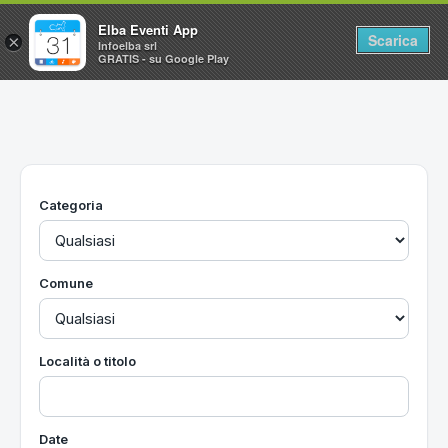
Elba Eventi App
Scarica
×
Infoelba srl
GRATIS - su Google Play
Home
Ricerca avanzata
Segnalaci un evento
Categoria
Utilità
Vacanze all'Isola d'Elba
Comune
Località o titolo
Date