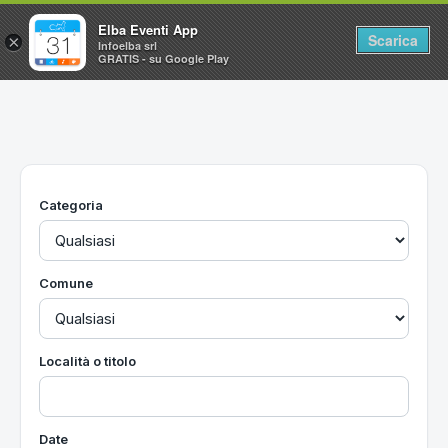
Elba Eventi App
Scarica
×
Infoelba srl
GRATIS - su Google Play
Home
Ricerca avanzata
Segnalaci un evento
Categoria
Utilità
Vacanze all'Isola d'Elba
Comune
Località o titolo
Date