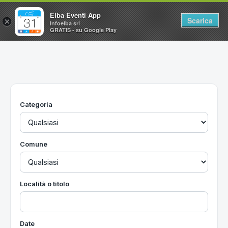
Elba Eventi App
Scarica
×
Infoelba srl
GRATIS - su Google Play
Home
Ricerca avanzata
Segnalaci un evento
Categoria
Utilità
Vacanze all'Isola d'Elba
Comune
Località o titolo
Date