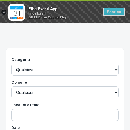
Elba Eventi App
Scarica
×
Infoelba srl
GRATIS - su Google Play
Home
Ricerca avanzata
Segnalaci un evento
Categoria
Utilità
Vacanze all'Isola d'Elba
Comune
Località o titolo
Date