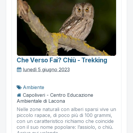
Che Verso Fai? Chiù - Trekking
lunedì 5 giugno 2023
Ambiente
Capoliveri - Centro Educazione
Ambientale di Lacona
Nelle zone naturali con alberi sparsi vive un
piccolo rapace, di poco più di 100 grammi,
con un caratteristico richiamo che coincide
con il suo nome popolare: l’assiolo, o chiù.
Arriva qui volando...