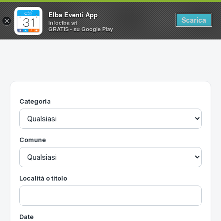
Elba Eventi App
Scarica
×
Infoelba srl
GRATIS - su Google Play
Home
Ricerca avanzata
Segnalaci un evento
Categoria
Utilità
Vacanze all'Isola d'Elba
Comune
Località o titolo
Date